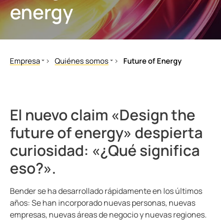
energy
nicación
s y Puertos
aciones
monios
Otros
mas de Gestión y alarma
 Ferroviario
logía
mas de conmutación
lity
ara Ámbito Industrial
Empresa
Quiénes somos
Future of Energy
obadores de seguridad
os de Proceso de Datos
ars
Quiénes somos
Historia
Ofertas de trabajo
Future of Energy
formadores Toroidales
ía
Bender global
El nuevo claim «Design the
 componentes
idad eléctrica para instalaciones de agua y aguas residuales
sos del cliente
Prensa y Eventos
future of energy» despierta
Responsabilidad Corporativa
olador de carga
lculator
curiosidad: «¿Qué significa
Carrera
eso?».
Testimonios
Bender se ha desarrollado rápidamente en los últimos
años: Se han incorporado nuevas personas, nuevas
empresas, nuevas áreas de negocio y nuevas regiones.