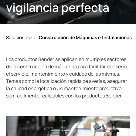
vigilancia perfecta
nicación
s y Puertos
aciones
monios
Otros
mas de Gestión y alarma
 Ferroviario
logía
mas de conmutación
lity
ara Ámbito Industrial
Soluciones
Construcción de Máquinas e Instalaciones
obadores de seguridad
os de Proceso de Datos
ars
Construcción de Máquinas e Instalaciones
Accionamiento y cintas de transporte
Sector Hospitalario
Máquinas para productos de consumo y de e
formadores Toroidales
ía
Los productos Bender se aplican en múltiples sectores
Gas, petroquímica
Industria del automóvil
de la construcción de máquinas para facilitar el diseño,
 componentes
idad eléctrica para instalaciones de agua y aguas residuales
sos del cliente
el servicio, mantenimiento y cuidado de las mismas.
Energías Renovables
Grúas y maquinas elevadoras
Temas como la localización rápida de averías, asegurar
Generación de energía
Robots y equipos de soldadura
olador de carga
lculator
la calidad energética o un mantenimiento predictivo
Generadores Eléctricos Móviles
Calentamiento por inducción
son fácilmente realizables con los productos Bender.
Barcos y Puertos
Otros sectores de la máquina herramienta
Sector Ferroviario
eMobility
Centros de Proceso de Datos