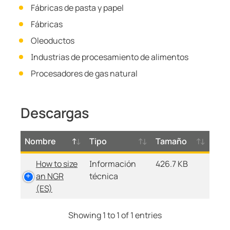
Fábricas de pasta y papel
Fábricas
Oleoductos
Industrias de procesamiento de alimentos
Procesadores de gas natural
Descargas
Nombre
Tipo
Tamaño
How to size
Información
426.7 KB
an NGR
técnica
(ES)
Showing 1 to 1 of 1 entries