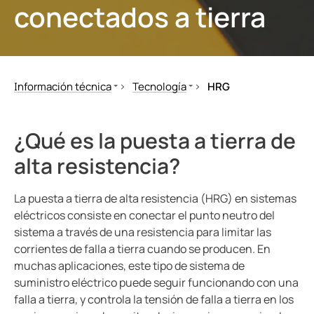
conectados a tierra
nicación
s y Puertos
aciones
monios
Otros
mas de Gestión y alarma
 Ferroviario
logía
mas de conmutación
lity
ara Ámbito Industrial
Información técnica
Tecnología
HRG
obadores de seguridad
os de Proceso de Datos
ars
Normas y disposiciones
Sistema IT
Conversión de un sist
Libros técnicos
Sistema TN-S-/TT
Variadores de velocida
formadores Toroidales
ía
¿Qué es la puesta a tierra de
MONITOR
HRG
alta resistencia?
 componentes
idad eléctrica para instalaciones de agua y aguas residuales
sos del cliente
White Papers
Vigilancia offline
Seminarios
Montaje de BB-Bus
olador de carga
lculator
La puesta a tierra de alta resistencia (HRG) en sistemas
Videos
POWERSCOUT®
eléctricos consiste en conectar el punto neutro del
sistema a través de una resistencia para limitar las
Aplicaciones
corrientes de falla a tierra cuando se producen. En
Tecnología
muchas aplicaciones, este tipo de sistema de
EDS para Ámbito Industrial
suministro eléctrico puede seguir funcionando con una
Webinars
falla a tierra, y controla la tensión de falla a tierra en los