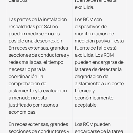
excluida.
Las partes de la instalación
Los RCM son
respaldadas por SAI no
dispositivos de
pueden medirse – no es
monitorización de
posible una desconexión.
medición pasiva – esta
En redes extensas, grandes
fuente de fallo está
secciones de conductores y
excluida. Los RCM
redes malladas, el tiempo
pueden encargarse de
necesario para la
la tarea de detectar la
coordinación, la
degradación del
comprobación de
aislamiento a un coste
aislamiento y la evaluación
técnica y
a menudo no está
económicamente
justificado por razones
aceptable.
económicas.
En redes extensas, grandes
Los RCM pueden
secciones de conductores y
encargarse de la tarea