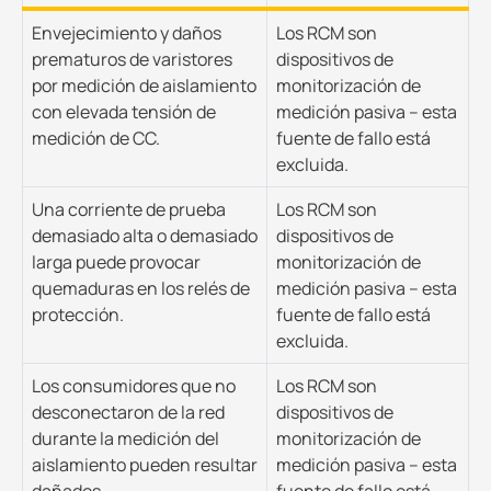
Envejecimiento y daños
Los RCM son
prematuros de varistores
dispositivos de
por medición de aislamiento
monitorización de
con elevada tensión de
medición pasiva – esta
medición de CC.
fuente de fallo está
excluida.
Una corriente de prueba
Los RCM son
demasiado alta o demasiado
dispositivos de
larga puede provocar
monitorización de
quemaduras en los relés de
medición pasiva – esta
protección.
fuente de fallo está
excluida.
Los consumidores que no
Los RCM son
desconectaron de la red
dispositivos de
durante la medición del
monitorización de
aislamiento pueden resultar
medición pasiva – esta
dañados.
fuente de fallo está