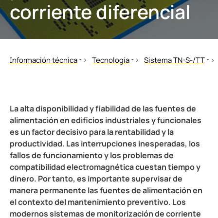
corriente diferencial
nicación
s y Puertos
aciones
monios
Otros
mas de Gestión y alarma
 Ferroviario
logía
mas de conmutación
lity
ara Ámbito Industrial
Información técnica
Tecnología
Sistema TN-S-/TT
obadores de seguridad
os de Proceso de Datos
ars
Normas y disposiciones
Sistema IT
Vigilancia de la corrie
Libros técnicos
Sistema TN-S-/TT
¿Por qué es necesaria 
formadores Toroidales
ía
MONITOR
HRG
¿Cómo funciona la vigi
La alta disponibilidad y fiabilidad de las fuentes de
 componentes
idad eléctrica para instalaciones de agua y aguas residuales
sos del cliente
White Papers
Vigilancia offline
Alta disponibilidad, f
alimentación en edificios industriales y funcionales
es un factor decisivo para la rentabilidad y la
Seminarios
Montaje de BB-Bus
olador de carga
lculator
productividad. Las interrupciones inesperadas, los
Videos
POWERSCOUT®
fallos de funcionamiento y los problemas de
Aplicaciones
compatibilidad electromagnética cuestan tiempo y
Tecnología
dinero. Por tanto, es importante supervisar de
manera permanente las fuentes de alimentación en
EDS para Ámbito Industrial
el contexto del mantenimiento preventivo. Los
Webinars
modernos sistemas de monitorización de corriente