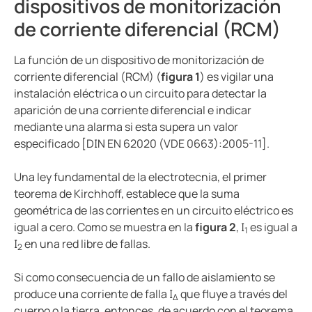
dispositivos de monitorización
de corriente diferencial (RCM)
La función de un dispositivo de monitorización de
corriente diferencial (RCM) (
figura 1
) es vigilar una
instalación eléctrica o un circuito para detectar la
aparición de una corriente diferencial e indicar
mediante una alarma si esta supera un valor
especificado [DIN EN 62020 (VDE 0663):2005-11].
Una ley fundamental de la electrotecnia, el primer
teorema de Kirchhoff, establece que la suma
geométrica de las corrientes en un circuito eléctrico es
igual a cero. Como se muestra en la
figura 2
, I
es igual a
1
I
en una red libre de fallas.
2
Si como consecuencia de un fallo de aislamiento se
produce una corriente de falla I
que fluye a través del
Δ
cuerpo o la tierra, entonces, de acuerdo con el teorema