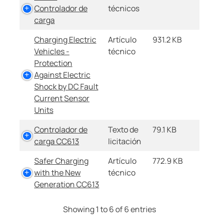
Controlador de
técnicos
carga
Charging Electric
Artículo
931.2 KB
Vehicles -
técnico
Protection
Against Electric
Shock by DC Fault
Current Sensor
Units
Controlador de
Texto de
79.1 KB
carga CC613
licitación
Safer Charging
Artículo
772.9 KB
with the New
técnico
Generation CC613
Showing 1 to 6 of 6 entries