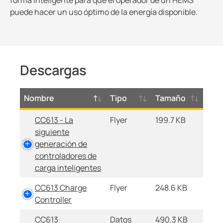
forma inteligente para que el operador de un HEMS
puede hacer un uso óptimo de la energía disponible.
Descargas
Nombre
Tipo
Tamaño
CC613 - La
Flyer
199.7 KB
siguiente
generación de
controladores de
carga inteligentes
CC613 Charge
Flyer
248.6 KB
Controller
CC613
Datos
490.3 KB