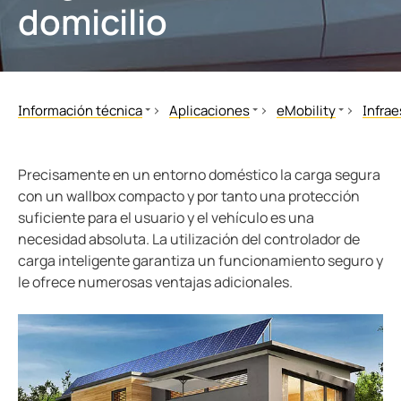
domicilio
nicación
s y Puertos
aciones
monios
Otros
mas de Gestión y alarma
 Ferroviario
logía
mas de conmutación
lity
ara Ámbito Industrial
Información técnica
Aplicaciones
eMobility
Infrae
obadores de seguridad
os de Proceso de Datos
ars
Normas y disposiciones
eMobility
Infraestructura de 
Fabri
Libros técnicos
Protección contra incendios
Opera
formadores Toroidales
ía
Precisamente en un entorno doméstico la carga segura
MONITOR
Sector
con un wallbox compacto y por tanto una protección
 componentes
idad eléctrica para instalaciones de agua y aguas residuales
sos del cliente
suficiente para el usuario y el vehículo es una
White Papers
Usuar
necesidad absoluta. La utilización del controlador de
Seminarios
olador de carga
lculator
carga inteligente garantiza un funcionamiento seguro y
Videos
le ofrece numerosas ventajas adicionales.
Aplicaciones
Tecnología
EDS para Ámbito Industrial
Webinars