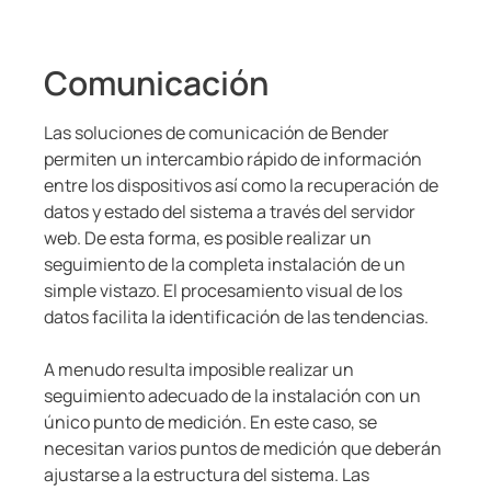
Transformadores Toroidales
nicación
s y Puertos
aciones
monios
Otros
Otros componentes
mas de Gestión y alarma
 Ferroviario
logía
Comunicación
Controlador de carga
mas de conmutación
lity
ara Ámbito Industrial
Las soluciones de comunicación de Bender
permiten un intercambio rápido de información
obadores de seguridad
os de Proceso de Datos
ars
entre los dispositivos así como la recuperación de
formadores Toroidales
ía
datos y estado del sistema a través del servidor
web. De esta forma, es posible realizar un
 componentes
idad eléctrica para instalaciones de agua y aguas residuales
sos del cliente
seguimiento de la completa instalación de un
simple vistazo. El procesamiento visual de los
olador de carga
lculator
datos facilita la identificación de las tendencias.
A menudo resulta imposible realizar un
seguimiento adecuado de la instalación con un
único punto de medición. En este caso, se
necesitan varios puntos de medición que deberán
ajustarse a la estructura del sistema. Las