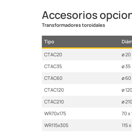
Accesorios opcio
Transformadores toroidales
Tipo
Diám
CTAC20
ø 20
CTAC35
ø 35
CTAC60
ø 60
CTAC120
ø 12
CTAC210
ø 21
WR70x175
70 x 
WR115x305
115 x