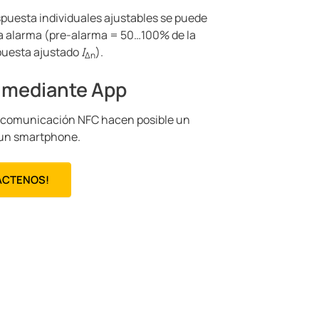
spuesta individuales ajustables se puede
ma alarma (pre-alarma = 50…100% de la
spuesta ajustado
I
).
Δn
o mediante App
a comunicación NFC hacen posible un
 un smartphone.
ÁCTENOS!