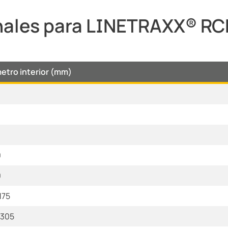
nales para LINETRAXX® R
etro interior (mm)
0
0
175
 305