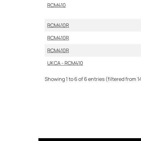
RCM410
RCM410R
RCM410R
RCM410R
UKCA - RCM410
Showing 1 to 6 of 6 entries (filtered from 14