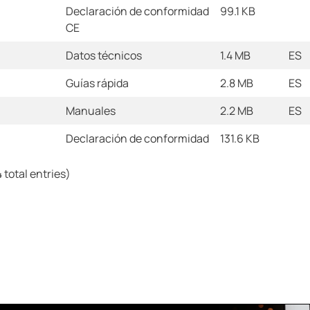
Declaración de conformidad
99.1 KB
CE
Datos técnicos
1.4 MB
ES
Guías rápida
2.8 MB
ES
Manuales
2.2 MB
ES
Declaración de conformidad
131.6 KB
 total entries)