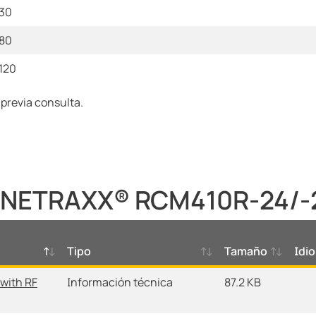
 30
 80
 120
 previa consulta.
LINETRAXX® RCM410R-24/-
Tipo
Tamaño
Idi
with RF
Información técnica
87.2 KB