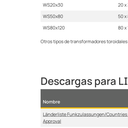
WS20x30
20 x
WS50x80
50 x
WS80x120
80 x
Otros tipos de transformadores toroidales
Descargas para 
Nombre
Länderliste Funkzulassungen/Countries 
Approval