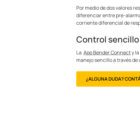
Por medio de dos valores re
diferenciar entre pre-alar
corriente diferencial de re
Control sencill
La
App Bender Connect
y l
manejo sencillo a través de
¿ALGUNA DUDA? CONT