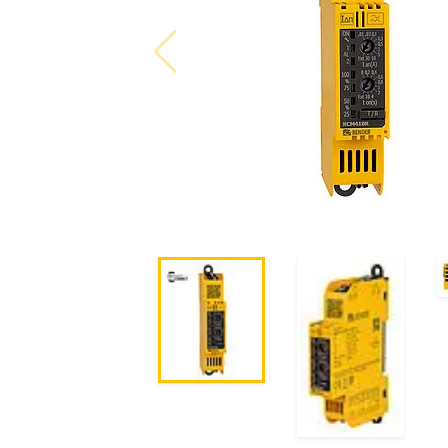
Transformadores Toroidales
Otros componentes
Controlador de carga