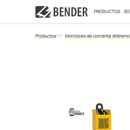
PRODUCTOS
SO
Productos
Monitores de corriente diferenci
Vigilancia del aislamiento
Localización de fallos de aislamiento
Monitores de corriente diferencial residual
Monitor de la resistencia de puesta a tierra de
Power Quality
Reles de monitorizacion y medida
Comunicación
Sistemas de Gestión y alarma
Sistemas de conmutación
Comprobadores de seguridad