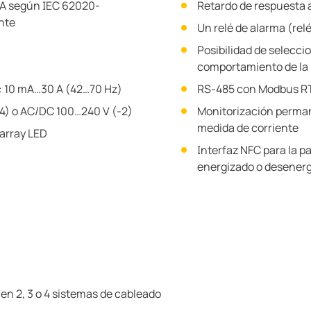
o A según IEC 62020-
Retardo de respuesta 
ante
Un relé de alarma (rel
Posibilidad de seleccio
comportamiento de la 
: 10 mA…30 A (42…70 Hz)
RS-485 con Modbus R
24) o AC/DC 100…240 V (-2)
Monitorización perman
medida de corriente
 array LED
Interfaz NFC para la p
energizado o desenerg
 en 2, 3 o 4 sistemas de cableado