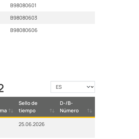
B98080601
B98080603
B98080606
2
Sello de
D-/B-
oma
tiempo
Número
25.06.2026