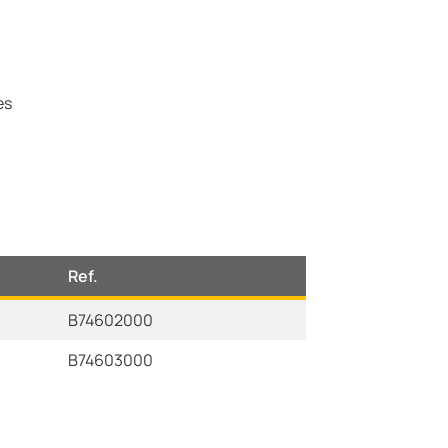
es
Ref.
B74602000
B74603000