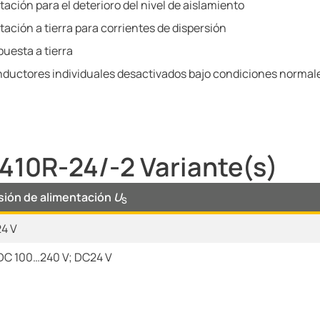
ación para el deterioro del nivel de aislamiento
ación a tierra para corrientes de dispersión
puesta a tierra
onductores individuales desactivados bajo condiciones normal
10R-24/-2 Variante(s)
sión de alimentación
U
S
4 V
DC 100…240 V; DC24 V