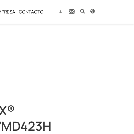
MPRESA
CONTACTO
X®
VMD423H