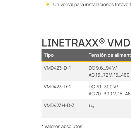
Universal para instalaciones fotovol
LINETRAXX® VMD4
Tipo
Tensión de alimen
VMD423-D-1
DC 9,6…94 V/
AC 16…72 V, 15…460
VMD423-D-2
DC 70…300 V/
AC 70…300 V, 15…46
VMD423H-D-3
U
n
* Valores absolutos