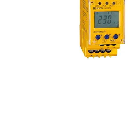
Transformadores Toroidales
Otros componentes
Controlador de carga