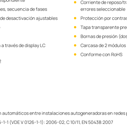
respondiente
Corriente de reposo/t
ases, secuencia de fases
errores seleccionable
 de desactivación ajustables
Protección por contra
e
Tapa transparente pre
)
Bornas de presión (do
 a través de display LC
Carcasa de 2 módulos
Conforme con RoHS
2
 automáticos entre instalaciones autogeneradoras en redes par
-1-1 (VDE V 0126-1-1): 2006-02, C 10/11, EN 50438:2007