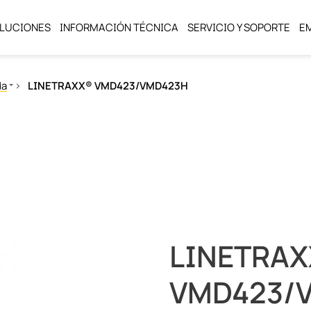
LUCIONES
INFORMACIÓN TÉCNICA
SERVICIO Y SOPORTE
E
da
LINETRAXX® VMD423/VMD423H
l neutro (NGR)
LINETRAX
VMD423/