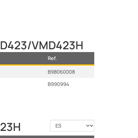
VMD423/VMD423H
Ref.
B98060008
B990994
423H