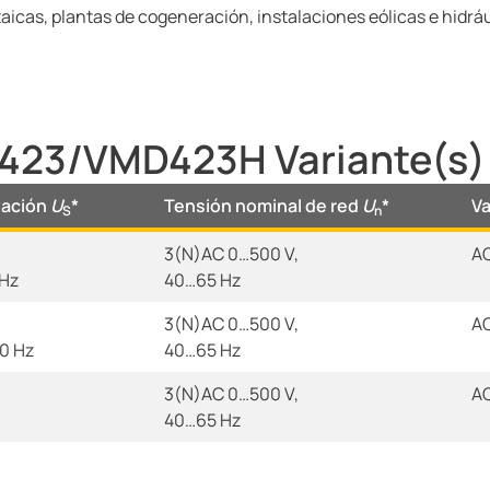
taicas, plantas de cogeneración, instalaciones eólicas e hidrá
23/VMD423H Variante(s)
tación
U
*
Tensión nominal de red
U
*
Va
S
n
3(N)AC 0…500 V,
AC
 Hz
40…65 Hz
3(N)AC 0…500 V,
AC
0 Hz
40…65 Hz
3(N)AC 0…500 V,
A
40…65 Hz