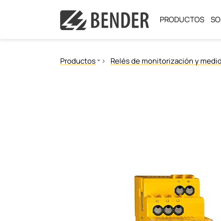
PRODUCTOS
SO
Productos
Relés de monitorización y medi
Vigilancia del aislamiento
Localización de fallos de aislamiento
Monitores de corriente diferencial residual
Monitor de la resistencia de puesta a tierra de
Power Quality
Reles de monitorizacion y medida
Comunicación
Sistemas de Gestión y alarma
Sistemas de conmutación
Comprobadores de seguridad