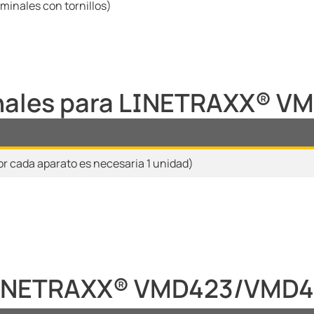
minales con tornillos)
onales para LINETRAXX® 
or cada aparato es necesaria 1 unidad)
 LINETRAXX® VMD423/VMD