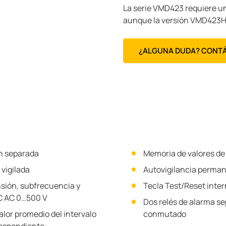
La serie VMD423 requiere u
aunque la versión VMD423H s
¿ALGUNA DUDA? CONT
n separada
Memoria de valores de 
vigilada
Autovigilancia perma
nsión, subfrecuencia y
Tecla Test/Reset inte
C AC 0…500 V
Dos relés de alarma s
alor promedio del intervalo
conmutado