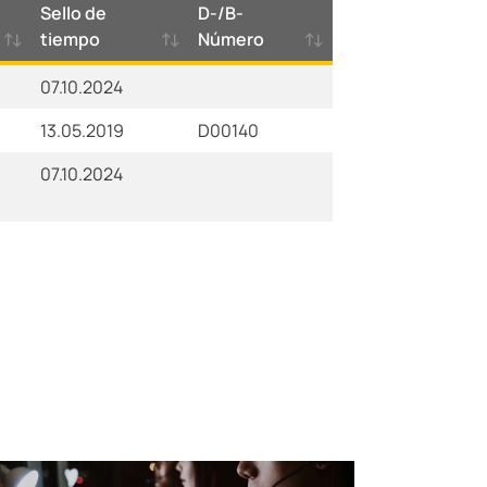
Sello de
D-/B-
tiempo
Número
07.10.2024
13.05.2019
D00140
07.10.2024