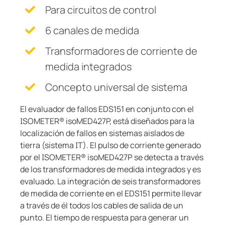
Transformadores Toroidales
nicación
s y Puertos
aciones
monios
Otros
Para circuitos de control
Otros componentes
6 canales de medida
mas de Gestión y alarma
 Ferroviario
logía
Controlador de carga
Transformadores de corriente de
mas de conmutación
lity
ara Ámbito Industrial
medida integrados
obadores de seguridad
os de Proceso de Datos
ars
Concepto universal de sistema
formadores Toroidales
ía
El evaluador de fallos EDS151 en conjunto con el
 componentes
idad eléctrica para instalaciones de agua y aguas residuales
sos del cliente
ISOMETER® isoMED427P, está diseñados para la
localización de fallos en sistemas aislados de
olador de carga
lculator
tierra (sistema IT). El pulso de corriente generado
por el ISOMETER® isoMED427P se detecta a través
de los transformadores de medida integrados y es
evaluado. La integración de seis transformadores
de medida de corriente en el EDS151 permite llevar
a través de él todos los cables de salida de un
punto. El tiempo de respuesta para generar un