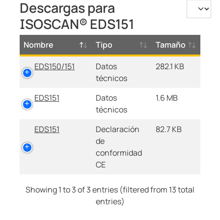
Descargas para
ISOSCAN® EDS151
Nombre
Tipo
Tamaño
EDS150/151
Datos
282.1 KB
técnicos
EDS151
Datos
1.6 MB
técnicos
EDS151
Declaración
82.7 KB
de
conformidad
CE
Showing 1 to 3 of 3 entries (filtered from 13 total
entries)