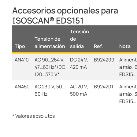
Accesorios opcionales para
ISOSCAN® EDS151
Tensión
Tensión de
de
Tipo
alimentación
salida
Ref.
Nota
AN410
AC 90…264 V,
DC 24 V,
B924209
Aliment
47…63Hz*/DC
420 mA
a máx. 
120…370 V*
EDS15…
AN450
AC 230 V, 50…
AC 20 V,
B924201
Aliment
60 Hz
500 mA
a máx. 
EDS15…
* Valores absolutos