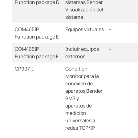
Function package D
sistemas Bender
Visualización del
sistema
COM465IP
Equipos virtuales
--
Function package E
COM465IP
Incluir equipos
--
Function package F
externos
CP907-I
Condition
--
Monitor para la
conexión de
aparatos Bender
BMS y
aparatos de
medición
universales a
redes TCP/IP