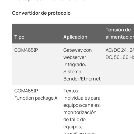
Convertidor de protocolo
Tensión de
Tipo
Aplicación
alimentació
COM465IP
Gateway con
AC/DC 24…24
webserver
DC, 50…60 H
integrado:
Sistema
Bender/Ethernet
COM465IP
Textos
--
Function package A
individuales para
equipos/canales,
monitorización
de fallo de
equipos,
e-mail en caso