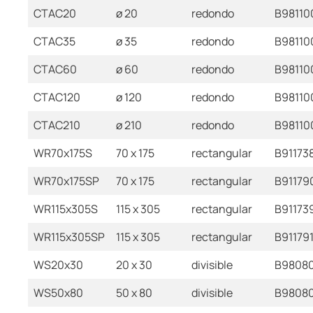
CTAC20
ø 20
redondo
B98110
CTAC35
ø 35
redondo
B98110
CTAC60
ø 60
redondo
B98110
CTAC120
ø 120
redondo
B98110
CTAC210
ø 210
redondo
B98110
WR70x175S
70 x 175
rectangular
B91173
WR70x175SP
70 x 175
rectangular
B91179
WR115x305S
115 x 305
rectangular
B91173
WR115x305SP
115 x 305
rectangular
B91179
WS20x30
20 x 30
divisible
B9808
WS50x80
50 x 80
divisible
B9808