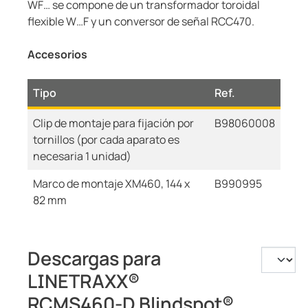
WF… se compone de un transformador toroidal
flexible W…F y un conversor de señal RCC470.
Accesorios
Tipo
Ref.
Clip de montaje para fijación por
B98060008
tornillos (por cada aparato es
necesaria 1 unidad)
Marco de montaje XM460, 144 x
B990995
82 mm
Descargas para
LINETRAXX®
RCMS460-D Blindspot®