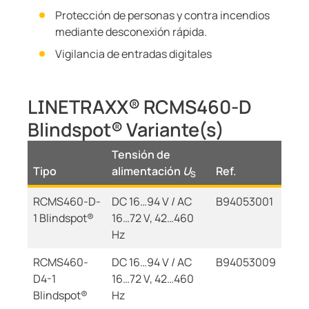
Protección de personas y contra incendios
mediante desconexión rápida.
Vigilancia de entradas digitales
LINETRAXX® RCMS460-D
Blindspot® Variante(s)
Tensión de
Tipo
alimentación
U
Ref.
S
RCMS460-D-
DC 16…94 V / AC
B94053001
1 Blindspot®
16…72 V, 42…460
Hz
RCMS460-
DC 16…94 V / AC
B94053009
D4-1
16…72 V, 42…460
Blindspot®
Hz