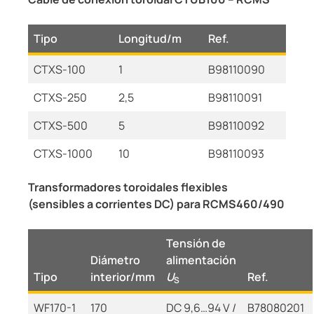
Tipo
Longitud/m
Ref.
CTXS-100
1
B98110090
CTXS-250
2,5
B98110091
CTXS-500
5
B98110092
CTXS-1000
10
B98110093
Transformadores toroidales flexibles
(sensibles a corrientes DC) para RCMS460/490
Tensión de
Diámetro
alimentación
Tipo
interior/mm
U
Ref.
S
WF170-1
170
DC 9,6…94 V /
B78080201