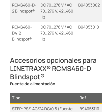
RCMS460-D-
DC 70…276 V / AC
B94053002
2 Blindspot®
70…276 V, 42…460
Hz
RCMS460-
DC 70…276 V / AC
B94053010
D4-2
70…276 V, 42…460
Blindspot®
Hz
Accesorios opcionales para
LINETRAXX® RCMS460-D
Blindspot®
Fuente de alimentación
Tipo
Ref.
STEP-PS/1 AC/24 DC/0.5 (Fuente
B94053110