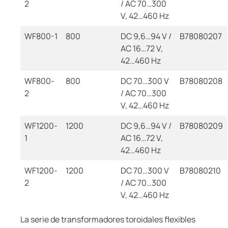
2
/ AC 70…300
V, 42…460 Hz
WF800-1
800
DC 9,6…94 V /
B78080207
AC 16…72 V,
42…460 Hz
WF800-
800
DC 70…300 V
B78080208
2
/ AC 70…300
V, 42…460 Hz
WF1200-
1200
DC 9,6…94 V /
B78080209
1
AC 16…72 V,
42…460 Hz
WF1200-
1200
DC 70…300 V
B78080210
2
/ AC 70…300
V, 42…460 Hz
La serie de transformadores toroidales flexibles