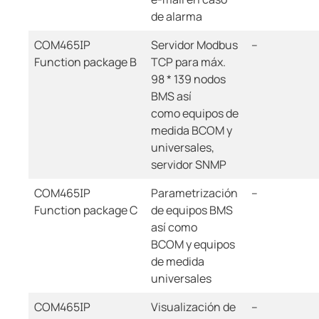
de alarma
COM465IP
Servidor Modbus
--
Function package B
TCP para máx.
98 * 139 nodos
BMS así
como equipos de
medida BCOM y
universales,
servidor SNMP
COM465IP
Parametrización
--
Function package C
de equipos BMS
así como
BCOM y equipos
de medida
universales
COM465IP
Visualización de
--