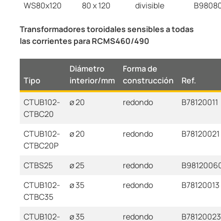
WS80x120
80 x 120
divisible
B9808
Transformadores toroidales sensibles a todas
las corrientes para RCMS460/490
Diámetro
Forma de
Tipo
interior/mm
construcción
Ref.
CTUB102-
ø 20
redondo
B78120011
CTBC20
CTUB102-
ø 20
redondo
B78120021
CTBC20P
CTBS25
ø 25
redondo
B9812006
CTUB102-
ø 35
redondo
B78120013
CTBC35
CTUB102-
ø 35
redondo
B78120023