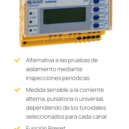
Transformadores Toroidales
nicación
s y Puertos
aciones
monios
Otros
Otros componentes
mas de Gestión y alarma
 Ferroviario
logía
Controlador de carga
mas de conmutación
lity
ara Ámbito Industrial
obadores de seguridad
os de Proceso de Datos
ars
formadores Toroidales
ía
Alternativa a las pruebas de
 componentes
idad eléctrica para instalaciones de agua y aguas residuales
sos del cliente
aislamiento mediante
inspecciones periódicas
olador de carga
lculator
Medida sensible a la corriente
alterna, pulsatoria o universal,
dependiendo de los toroidales
seleccionados para cada canal
Función Preset