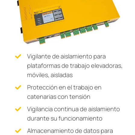
Transformadores Toroidales
nicación
s y Puertos
aciones
monios
Otros
Otros componentes
mas de Gestión y alarma
 Ferroviario
logía
Controlador de carga
mas de conmutación
lity
ara Ámbito Industrial
obadores de seguridad
os de Proceso de Datos
ars
Vigilante de aislamiento para
formadores Toroidales
ía
plataformas de trabajo elevadoras,
 componentes
idad eléctrica para instalaciones de agua y aguas residuales
sos del cliente
móviles, aisladas
olador de carga
lculator
Protección en el trabajo en
catenarias con tensión
Vigilancia continua de aislamiento
durante su funcionamiento
Almacenamiento de datos para