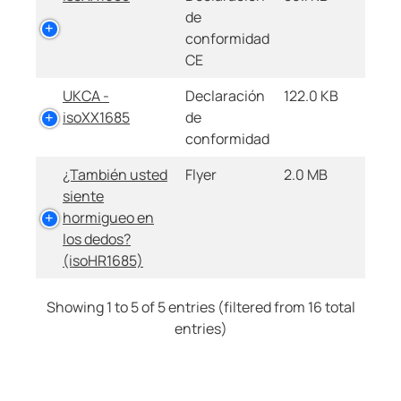
de
conformidad
CE
UKCA -
Declaración
122.0 KB
isoXX1685
de
conformidad
¿También usted
Flyer
2.0 MB
siente
hormigueo en
los dedos?
(isoHR1685)
Showing 1 to 5 of 5 entries (filtered from 16 total
entries)