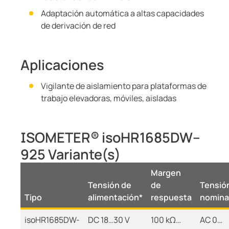
Adaptación automática a altas capacidades
de derivación de red
Aplicaciones
Vigilante de aislamiento para plataformas de
trabajo elevadoras, móviles, aisladas
ISOMETER® isoHR1685DW–
925 Variante(s)
Margen
Tensión de
de
Tensió
Tipo
alimentación*
respuesta
nomina
isoHR1685DW-
DC 18…30 V
100 kΩ…
AC 0…