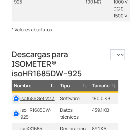
925
100 MΩ
1000 V,
DC 0…
1500 V
* Valores absolutos
Descargas para
ISOMETER®
isoHR1685DW–925
Nombre
Tipo
Tamaño
iso1685 Set V2.3
Software
190.0 KB
isoHR1685DW-
Datos
439.1 KB
925
técnicos
isoXX1685
Declaración
89.1 KB