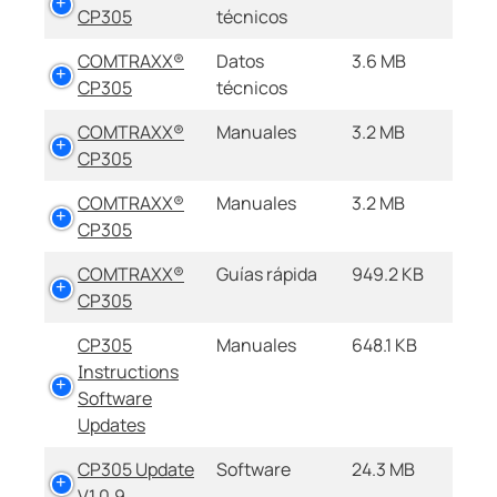
CP305
técnicos
COMTRAXX®
Datos
3.6 MB
CP305
técnicos
COMTRAXX®
Manuales
3.2 MB
CP305
COMTRAXX®
Manuales
3.2 MB
CP305
COMTRAXX®
Guías rápida
949.2 KB
CP305
CP305
Manuales
648.1 KB
Instructions
Software
Updates
CP305 Update
Software
24.3 MB
V1.0.9