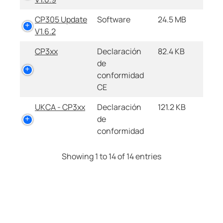
CP305 Update
Software
24.5 MB
V1.6.2
CP3xx
Declaración
82.4 KB
de
conformidad
CE
UKCA - CP3xx
Declaración
121.2 KB
de
conformidad
Showing 1 to 14 of 14 entries