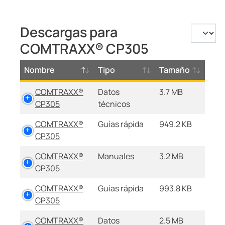
Descargas para
COMTRAXX® CP305
Nombre
Tipo
Tamaño
COMTRAXX®
Datos
3.7 MB
CP305
técnicos
COMTRAXX®
Guías rápida
949.2 KB
CP305
COMTRAXX®
Manuales
3.2 MB
CP305
COMTRAXX®
Guías rápida
993.8 KB
CP305
COMTRAXX®
Datos
2.5 MB